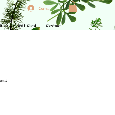
Conectează-te
Blog
Gift Card
Contact
oznas