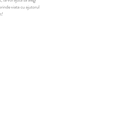
prinde viata cu ajutorul
t!