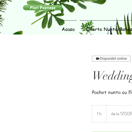
Flori Poznașe
Acasa
Oferte Nunta/Bote
Disponibil online
Wedding
Pachet nunta cu flo
de
la
1 h
1
de la 1700
1700Ron