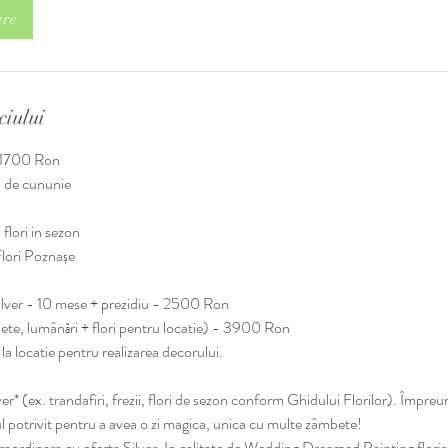
are
ciului
- 1700 Ron
i de cununie
- flori in sezon
Flori Poznașe
Silver - 10 mese + prezidiu - 2500 Ron
te, lumânări + flori pentru locatie) - 3900 Ron
a locatie pentru realizarea decorului.
ver* (ex. trandafiri, frezii, flori de sezon conform Ghidului Florilor). Împreun
l potrivit pentru a avea o zi magica, unica cu multe zâmbete!
raordinara cu oferta Silver. In calitate de Wedding Dreamed Painting florist,