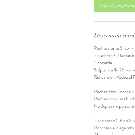
Solicită program
Descrierea servi
Pachet nunta Silver 
2 buchete + 2 lumânăr
2 cocarde
5 tipuri de flori Silver 
Ridicare din Atelierul 
Pachet Flori Locație 
Pachet complet (buche
Ne deplasam personal l
Tu selectezi 5 Flori Sil
Poznașe vei alege mixu
Alege sa ai o nunta ext