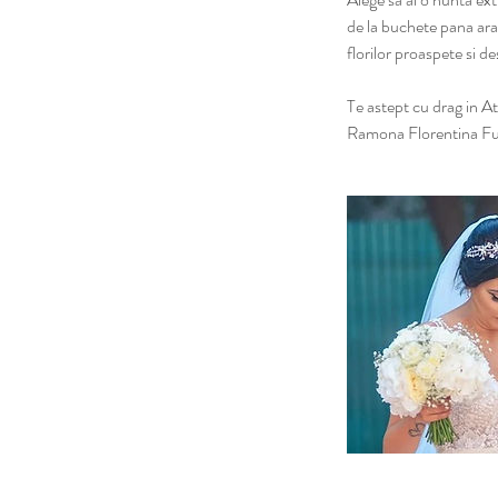
de la buchete pana aran
florilor proaspete si d
Te astept cu drag in At
Ramona Florentina Fu