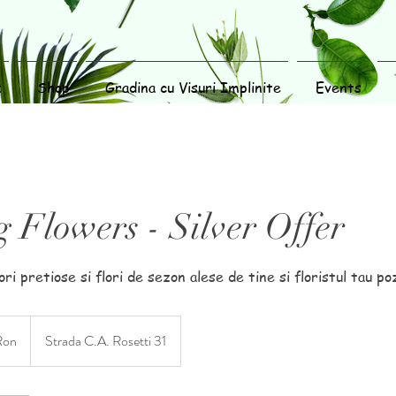
z
Shop
Gradina cu Visuri Implinite
Events
 Flowers - Silver Offer
ri pretiose si flori de sezon alese de tine si floristul tau p
Ron
Strada C.A. Rosetti 31