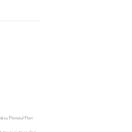
ă cu Floristul Flori
 te voi ajuta sa alegi