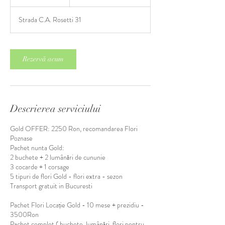
Strada C.A. Rosetti 31
Rezervă acum
Descrierea serviciului
Gold OFFER: 2250 Ron, recomandarea Flori
Poznase
Pachet nunta Gold:
2 buchete + 2 lumânări de cununie
3 cocarde + 1 corsage
5 tipuri de flori Gold - flori extra - sezon
Transport gratuit in Bucuresti
Pachet Flori Locație Gold - 10 mese + prezidiu -
3500Ron
Pachet complet ( buchete, lumânări, flori pentru