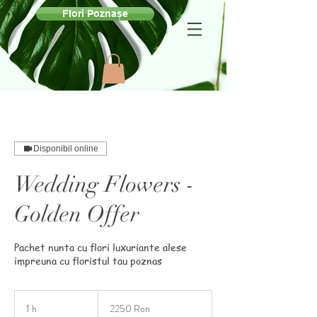
Flori Poznașe
Disponibil online
Wedding Flowers -
Golden Offer
Pachet nunta cu flori luxuriante alese
impreuna cu floristul tau poznas
2250
Ron
1 h
1
2250 Ron