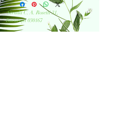
Strada C. A. Rosetti 31,
București 030167
Tel:
+4 0755 052 360
Mail:
office@flori-poznase.com
© 2024 by Flori Poznase
Book a Consultation
Do Not Sell My Personal Information