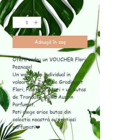
normal
redus
Cantitate
*
Adaugă în coș
Ofera cadou un VOUCHER Flori
Poznase!
Un workshop individual in
valoare de 2 ore de Gradinarit
Flori, Plante si Visuri + un Butas
de Trandafir David Austin
Parfumat.
Poti alege orice butas din
colectia noastra cu pretiosi
parfumati❤️