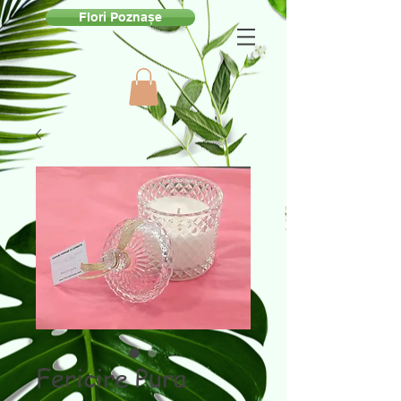
Flori Poznașe
Fericire Pura