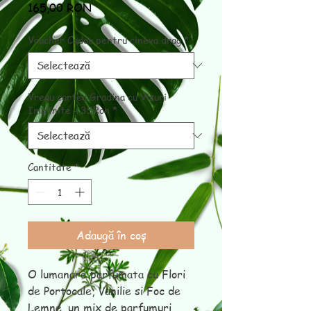
165,00 RON
Preț
Voucher Cadou pentru cineva drag
*
Vreau cartea Gradina cu Visuri
Implinite - 35Ron
*
Cantitate
*
Adaugă în coș
O lumanare parfumata cu Flori
de Portocale, Vanilie si Foc de
Lemne, un mix de parfumuri