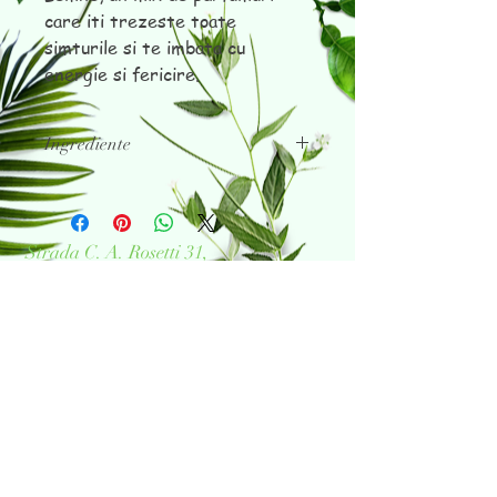
care iti trezeste toate
simturile si te imbata cu
energie si fericire.
Ingrediente
Ingrediente 100% naturale, ceara
de soia, uleiuri parfumante pure.
Strada C. A. Rosetti 31,
București 030167
Tel:
+4 0755 052 360